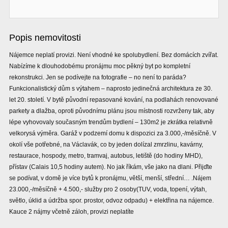
Popis nemovitosti
Nájemce neplatí provizi. Není vhodné ke spolubydlení. Bez domácích zvířat.
Nabízíme k dlouhodobému pronájmu moc pěkný byt po kompletní
rekonstrukci. Jen se podívejte na fotografie – no není to paráda?
Funkcionalistický dům s výtahem – naprosto jedinečná architektura ze 30.
let 20. století. V bytě původní repasované kování, na podlahách renovované
parkety a dlažba, oproti původnímu plánu jsou místnosti rozvrženy tak, aby
lépe vyhovovaly současným trendům bydlení – 130m2 je zkrátka relativně
velkorysá výměra. Garáž v podzemí domu k dispozici za 3.000,-/měsíčně. V
okolí vše potřebné, na Václavák, co by jeden dolízal zmrzlinu, kavárny,
restaurace, hospody, metro, tramvaj, autobus, letiště (do hodiny MHD),
přístav (Calais 10,5 hodiny autem). No jak říkám, vše jako na dlani. Přijďte
se podívat, v domě je více bytů k pronájmu, větší, menší, střední… .Nájem
23.000,-/měsíčně + 4.500,- služby pro 2 osoby(TUV, voda, topení, výtah,
světlo, úklid a údržba spor. prostor, odvoz odpadu) + elektřina na nájemce.
Kauce 2 nájmy včetně záloh, provizi neplatíte