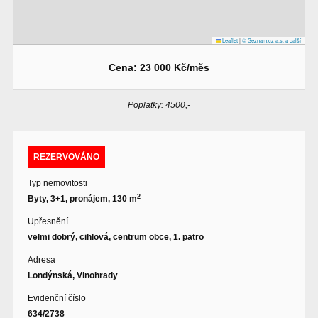
Leaflet
|
© Seznam.cz a.s. a další
Cena: 23 000 Kč/měs
Poplatky: 4500,-
REZERVOVÁNO
Typ nemovitosti
2
Byty, 3+1, pronájem, 130 m
Upřesnění
velmi dobrý, cihlová, centrum obce, 1. patro
Adresa
Londýnská, Vinohrady
Evidenční číslo
634/2738