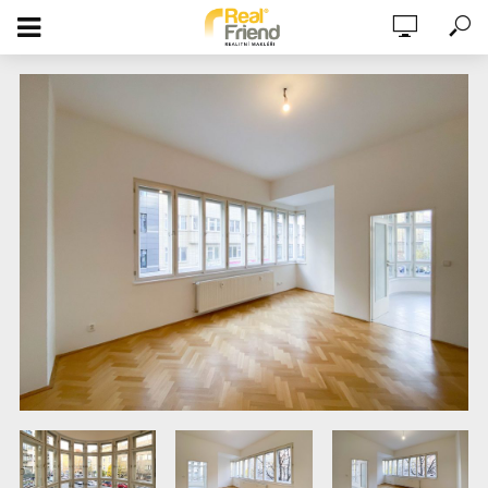
BYT 3+1+ ZIMNÍ ZAHRADA, PO
REKONSTRUKCI, 1.PATRO, 130M2, GARÁŽ,
LONDÝNSKÁ ULICE, VINOHRADY, PRAHA 2