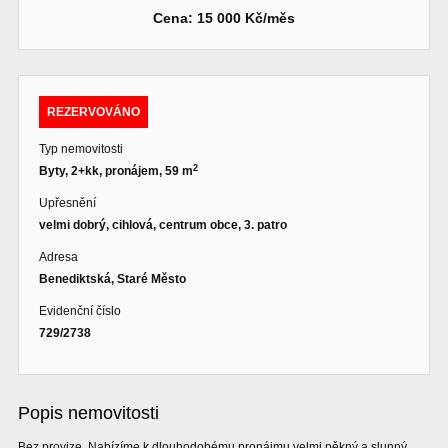
Cena: 15 000 Kč/měs
REZERVOVÁNO
Typ nemovitosti
2
Byty, 2+kk, pronájem, 59 m
Upřesnění
velmi dobrý, cihlová, centrum obce, 3. patro
Adresa
Benediktská, Staré Město
Evidenční číslo
729/2738
Popis nemovitosti
Bez provize. Nabízíme k dlouhodobému pronájmu velmi pěkný a slunný,