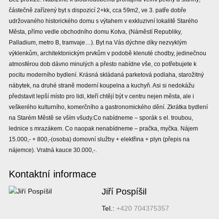
částečně zařízený byt s dispozicí 2+kk, cca 59m2, ve 3. patře dobře
udržovaného historického domu s výtahem v exkluzivní lokalitě Starého
Města, přímo vedle obchodního domu Kotva, (Náměstí Republiky,
Palladium, metro B, tramvaje…). Byt na Vás dýchne díky nezvyklým
výklenkům, architektonickým prvkům v podobě klenuté chodby, jedinečnou
atmosférou dob dávno minulých a přesto nabídne vše, co potřebujete k
pocitu moderního bydlení. Krásná skládaná parketová podlaha, starožitný
nábytek, na druhé straně moderní koupelna a kuchyň. Asi si nedokážu
představit lepší místo pro lidi, kteří chtějí být v centru nejen města, ale i
veškerého kulturního, komerčního a gastronomického dění. Zkrátka bydlení
na Starém Městě se vším všudy.Co nabídneme – sporák s el. troubou,
lednice s mrazákem. Co naopak nenabídneme – pračka, myčka. Nájem
15.000,- + 800,-(osoba) domovní služby + elektřina + plyn (přepis na
nájemce). Vratná kauce 30.000,-.
Kontaktní informace
Jiří Pospíšil
Tel.:
+420 704375357