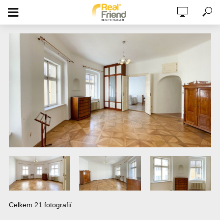
PRONÁJEM ČÁSTEČNĚ ZAŘÍZENÉHO
BYTU 2+KK 59M2, 3. PATRO,
BENEDIKTSKÁ ULICE, STARÉ MĚSTO,
Celkem 21 fotografií.
PRAHA 1