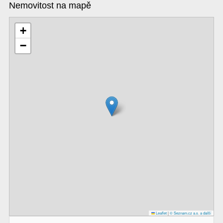
Nemovitost na mapě
+
−
Leaflet
|
© Seznam.cz a.s. a další