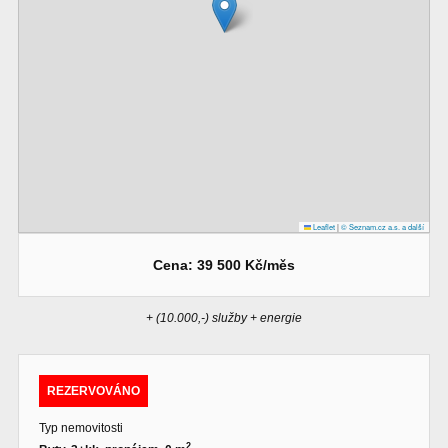
Leaflet
|
© Seznam.cz a.s. a další
Cena: 39 500 Kč/měs
+ (10.000,-) služby + energie
REZERVOVÁNO
Typ nemovitosti
2