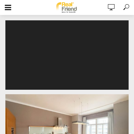
PRONÁJEM ZAŘÍZENÉHO BYTU 3+KK,
120M2, BALKON, 2X KOMORA, 4. PATRO,
RAISOVA ULICE, BUBENEČ, PRAHA 6