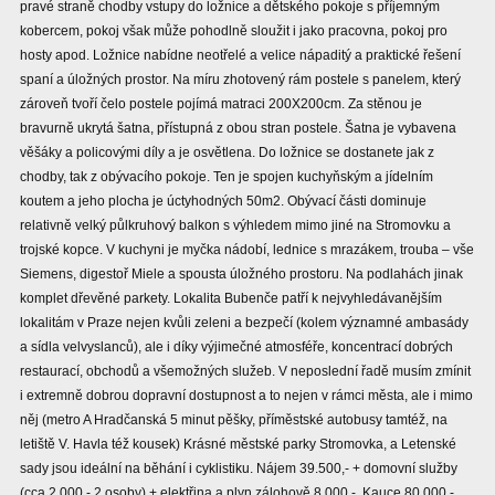
pravé straně chodby vstupy do ložnice a dětského pokoje s příjemným
kobercem, pokoj však může pohodlně sloužit i jako pracovna, pokoj pro
hosty apod. Ložnice nabídne neotřelé a velice nápaditý a praktické řešení
spaní a úložných prostor. Na míru zhotovený rám postele s panelem, který
zároveň tvoří čelo postele pojímá matraci 200X200cm. Za stěnou je
bravurně ukrytá šatna, přístupná z obou stran postele. Šatna je vybavena
věšáky a policovými díly a je osvětlena. Do ložnice se dostanete jak z
chodby, tak z obývacího pokoje. Ten je spojen kuchyňským a jídelním
koutem a jeho plocha je úctyhodných 50m2. Obývací části dominuje
relativně velký půlkruhový balkon s výhledem mimo jiné na Stromovku a
trojské kopce. V kuchyni je myčka nádobí, lednice s mrazákem, trouba – vše
Siemens, digestoř Miele a spousta úložného prostoru. Na podlahách jinak
komplet dřevěné parkety. Lokalita Bubenče patří k nejvyhledávanějším
lokalitám v Praze nejen kvůli zeleni a bezpečí (kolem významné ambasády
a sídla velvyslanců), ale i díky výjimečné atmosféře, koncentrací dobrých
restaurací, obchodů a všemožných služeb. V neposlední řadě musím zmínit
i extremně dobrou dopravní dostupnost a to nejen v rámci města, ale i mimo
něj (metro A Hradčanská 5 minut pěšky, příměstské autobusy tamtéž, na
letiště V. Havla též kousek) Krásné městské parky Stromovka, a Letenské
sady jsou ideální na běhání i cyklistiku. Nájem 39.500,- + domovní služby
(cca 2.000,- 2 osoby) + elektřina a plyn zálohově 8.000,-. Kauce 80.000,-,