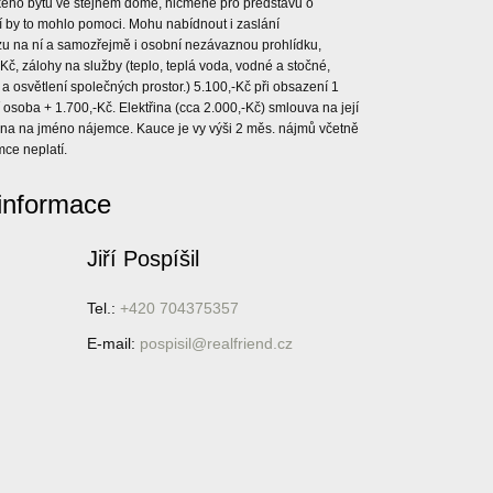
ického bytu ve stejném domě, nicméně pro představu o
í by to mohlo pomoci. Mohu nabídnout i zaslání
 na ní a samozřejmě i osobní nezávaznou prohlídku,
č, zálohy na služby (teplo, teplá voda, vodné a stočné,
a osvětlení společných prostor.) 5.100,-Kč při obsazení 1
osoba + 1.700,-Kč. Elektřina (cca 2.000,-Kč) smlouva na její
a na jméno nájemce. Kauce je vy výši 2 měs. nájmů včetně
mce neplatí.
 informace
Jiří Pospíšil
Tel.:
+420 704375357
E-mail:
pospisil@realfriend.cz