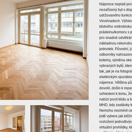
Nájemce neplatí pro
nezařízený byt s dis
udržovaného funkcio
Vinohradech. Výhled
klidného vnitrobloku
prádelnu/komoru s p
pro snadné odvětrání
nákladnou rekonstruk
jednotek. Původní, j
odborníky nahrazeno
kotelny, výměna oken
vybraných bytů, kte
tak, jak je na fotogr
elektrickým sporákem
nájemce. Většina pů
dovolil, došlo k repa
vzhledem k tomu, že
nabízí pocit klidu a
MHD, kdy zastávky tr
Nemohu nezmínit cel
jistě vybere jak běž
rozložení jednotlivý
virtuální prohlídky, 