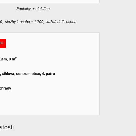
Poplatky: + elektřina
0,- služby 1 osoba + 1.700,- každá další osoba
NO
2
ájem, 0 m
, cihlová, centrum obce, 4. patro
ohrady
tosti