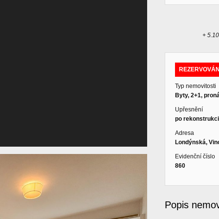
+ 5.10
REZERVOVÁ
Typ nemovitosti
Byty, 2+1, pron
Upřesnění
po rekonstrukci
Adresa
Londýnská, Vin
Evidenční číslo
860
Popis nemovi