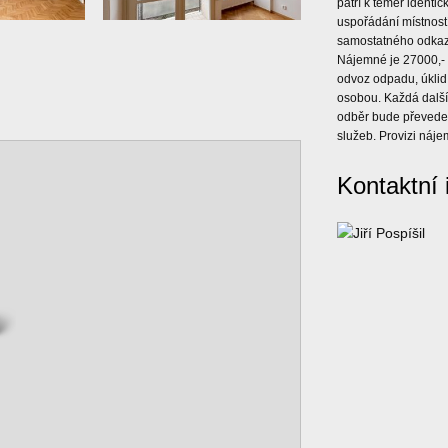
patří k téměř ident
uspořádání místnost
samostatného odkazu
Nájemné je 27000,- K
odvoz odpadu, úklid 
osobou. Každá další 
odběr bude převeden
služeb. Provizi náje
Kontaktní