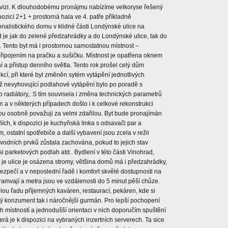
vizi. K dlouhodobému pronájmu nabízíme velkoryse řešený
pozicí 2+1 + prostorná hala ve 4. patře příkladně
nalistického domu v klidné části Londýnské ulice na
 je jak do zelené předzahrádky a do Londýnské ulice, tak do
. Tento byt má i prostornou samostatnou místnost –
řipojením na pračku a sušičku. Místnost je opatřena oknem
 a přístup denního světla. Tento rok prošel celý dům
cí, při které byl změněn sytém vytápění jednotlivých
iž nevyhovující podlahové vytápění bylo po poradě s
 radiátory,. S tím souvisela i změna technických parametrů
 a v některých případech došlo i k celkové rekonstrukci
rou osobně považuji za velmi zdařilou. Byt bude pronajímán
afiích, k dispozici je kuchyňská linka s odsavači par a
, ostatní spotřebiče a další vybavení jsou zcela v režii
vodních prvků zůstala zachována, pokud to jejich stav
si parketových podlah atd.. Bydlení v této části Vinohrad,
 je ulice je osázena stromy, většina domů má i předzahrádky,
 bezpečí a v neposlední řadě i komfort skvělé dostupnosti na
amvají a metra jsou ve vzdálenosti do 5 minut pěší chůze.
ou řadu příjemných kaváren, restaurací, pekáren, kde si
ný konzument tak i náročnější gurmán. Pro lepší pochopení
ch místností a jednodušší orientaci v nich doporučím spuštění
která je k dispozici na vybraných inzertních serverech. Ta sice