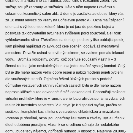
ostrahou, má vlastního zahradníka, pečujícího o rozsáhlou zeleň. Tyto
služby jsou již zahrnuty ve službách. Dále v něm najdete i kavárnu s
cukrárnou, kosmetický salon atd.. U domu je zastávka autobusu, který vás
za 16 minut odveze do Prahy na Bořislavku (Metro A).. Okna mají západní
orientaci s výhledem do zeleně, která je od jara do podzimu bujná a
poskytuje tak obyvatelům bytu nejen zvýšenou porci soukromí, ale i tolik
vyhledávaného stínu. Třešničkou na dortu je pod okny tiše bublající potok,
kam přilétají například volavky, což celé scenérii dodává až meditativní
atmosféru. Považte usínat s otevřeným oknem, se zvukem pomalu tekoucí
vody… Byt má 2 koupelny, 2x WC, což oceňuje současný vlastník – 3
členná rodina, jako neskutečný bonus a jednoznačně vysoký komfort. Celý
byt je dle mého názoru velmi dobře řešen a nabízí moderní pojetí bydlení
dle současných trendů. Zejména řešení úložných prostor v podobě
důmyslně vestavěných skříní v různých částech bytu je dle mého názoru
naprosto klíčové a zde dovedené téměř k dokonalosti. Doporučuji možnost
virtuální prohlídky, které je v rámci galerie fotografií dostupná na vybraných
realitních inzertních serverech. V kuchyní je k dispozici myčka, pračka se
sušičkou, kompletní kuch. linka s vestavěnou chladničkou a mrazákem.
Podlaha je dřevěná, okna jsou opatřeny žaluziemi a závěsy. Byt je určen k
dlouhodobému pronájmu, vlastník se s rodinou stěhuje do nedalekého
domu, bude tedy nájemci, v případě nutnosti, k dispozici, Nájemné 28.000,-