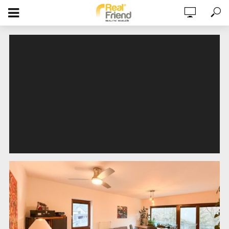
PRONÁJEM BYTU 3+KK, 80M2, 2X
KOUPELNA, BALKON, PARKOVÁNÍ, SKLEP,
1. PATRO, STATENICE, PRAHA – ZÁPAD