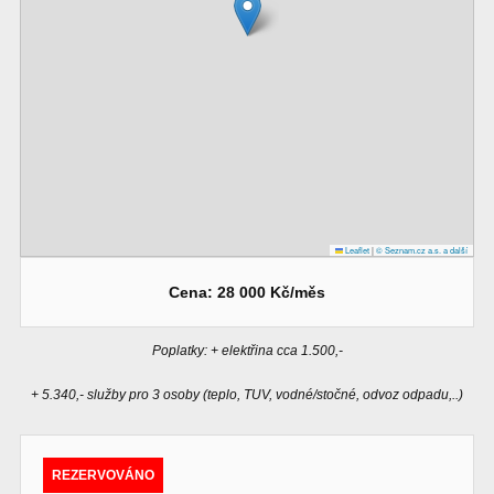
Leaflet
|
© Seznam.cz a.s. a další
Cena: 28 000 Kč/měs
Poplatky: + elektřina cca 1.500,-
+ 5.340,- služby pro 3 osoby (teplo, TUV, vodné/stočné, odvoz odpadu,..)
REZERVOVÁNO