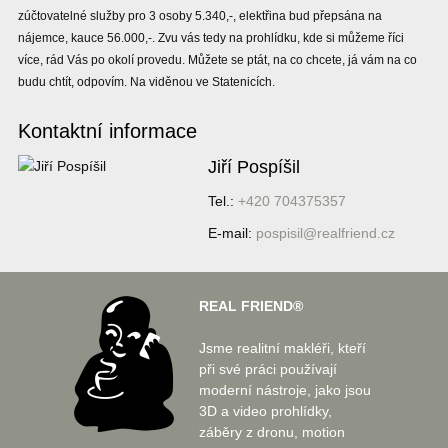
zúčtovatelné služby pro 3 osoby 5.340,-, elektřina bud přepsána na
nájemce, kauce 56.000,-. Zvu vás tedy na prohlídku, kde si můžeme říci
více, rád Vás po okolí provedu. Můžete se ptát, na co chcete, já vám na co
budu chtít, odpovím. Na viděnou ve Statenicích.
Kontaktní informace
Jiří Pospíšil
Tel.:
+420 704375357
E-mail:
pospisil@realfriend.cz
REAL FRIEND®
Jsme realitní makléři, kteří
při své práci používají
moderní nástroje, jako jsou
3D a video prohlídky,
záběry z dronu, motion