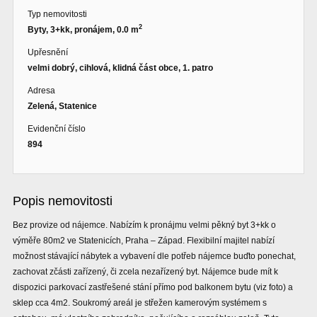
Typ nemovitosti
2
Byty, 3+kk, pronájem, 0.0 m
Upřesnění
velmi dobrý, cihlová, klidná část obce, 1. patro
Adresa
Zelená, Statenice
Evidenční číslo
894
Popis nemovitosti
Bez provize od nájemce. Nabízím k pronájmu velmi pěkný byt 3+kk o
výměře 80m2 ve Statenicích, Praha – Západ. Flexibilní majitel nabízí
možnost stávající nábytek a vybavení dle potřeb nájemce buďto ponechat,
zachovat zčásti zařízený, či zcela nezařízený byt. Nájemce bude mít k
dispozici parkovací zastřešené stání přímo pod balkonem bytu (viz foto) a
sklep cca 4m2. Soukromý areál je střežen kamerovým systémem s