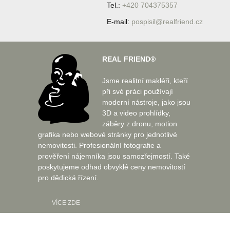
Tel.:
+420 704375357
E-mail:
pospisil@realfriend.cz
REAL FRIEND®
Jsme realitní makléři, kteří
při své práci používají
moderní nástroje, jako jsou
3D a video prohlídky,
záběry z dronu, motion
grafika nebo webové stránky pro jednotlivé
nemovitosti. Profesionální fotografie a
prověření nájemníka jsou samozřejmostí. Také
poskytujeme odhad obvyklé ceny nemovitostí
pro dědická řízení.
VÍCE ZDE