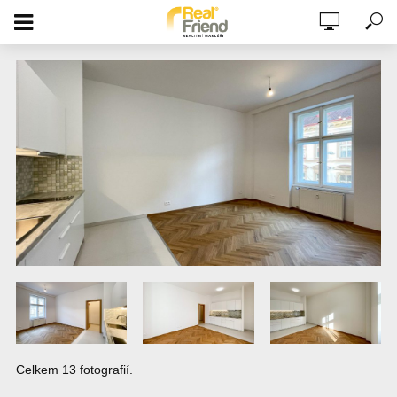
PRONÁJEM NEZAŘÍZENÉ GARSONKY,,
26,7M2, 2. PATRO, ZÁHŘEBSKÁ UL.,
VINOHRADY, PRAHA 2
Celkem 13 fotografií.