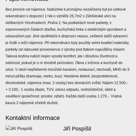
Bez provize od nájemce. Nabízíme k pronájmu nezařízený byt po celkové
rekonstrukci s dispozicí 1+kk o výměře 26,7m2 v Záhřebské ulici na
oblíbených Vinohradech, Praha 2. Na podlahách nové parkety, v
exponovaných částech dlažba. kuchyňská linka s elektrickým sporákem a
odsavačem par. Jiné spotřebiče k dispozici nejsou, veškeré další vybavení
je čistě v režii nájemce. Při rekonstrukci byly použity velmi kvalitní materiály,
parkety od rakouské provenience z výroby pod tlakem napuštěny olejem.
Taková krytina nabízí nejen vysoký komfort, ale i dlouhou životnost a
odolnost, pokud je o ni vhodně pečováno. Okna z ložnice a kuchyně do
ulice. V okolí nepřeberné množství kaváren, restaurací, obchodů, MHD do 5
minut pěšky (tramvaje, metro, bus). Hledáme klidné, bezproblémové,
dlouhodobé, nájemce (max. 2 osoby) bez domácích zvířat. Nájem 12.500,-
+ 3.100,- 1 osoba (teplo, TUV, odvoz odpadu, vodné/stočné, úklid a
osvětlení společnost. prostor, výtah). Každá další osoba 1.270,-. Vratná
kauce 2 nájemné včetně služeb.
Kontaktní informace
Jiří Pospíšil