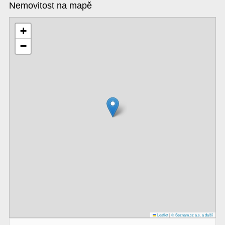
Nemovitost na mapě
+
−
Leaflet
|
© Seznam.cz a.s. a další