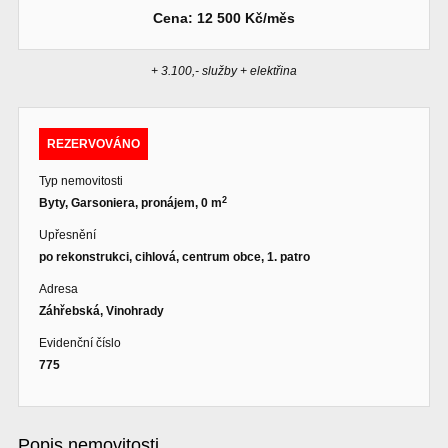
Cena: 12 500 Kč/měs
+ 3.100,- služby + elektřina
REZERVOVÁNO
Typ nemovitosti
2
Byty, Garsoniera, pronájem, 0 m
Upřesnění
po rekonstrukci, cihlová, centrum obce, 1. patro
Adresa
Záhřebská, Vinohrady
Evidenční číslo
775
Popis nemovitosti