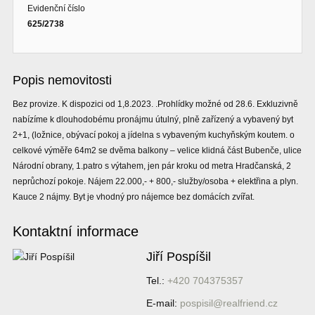
Evidenční číslo
625/2738
Popis nemovitosti
Bez provize. K dispozici od 1,8.2023. .Prohlídky možné od 28.6. Exkluzivně
nabízíme k dlouhodobému pronájmu útulný, plně zařízený a vybavený byt
2+1, (ložnice, obývací pokoj a jídelna s vybaveným kuchyňským koutem. o
celkové výměře 64m2 se dvěma balkony – velice klidná část Bubenče, ulice
Národní obrany, 1.patro s výtahem, jen pár kroku od metra Hradčanská, 2
neprůchozí pokoje. Nájem 22.000,- + 800,- služby/osoba + elektřina a plyn.
Kauce 2 nájmy. Byt je vhodný pro nájemce bez domácích zvířat.
Kontaktní informace
Jiří Pospíšil
Tel.:
+420 704375357
E-mail:
pospisil@realfriend.cz