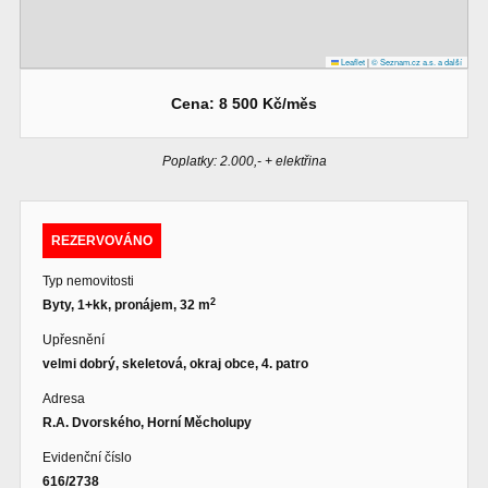
Leaflet
|
© Seznam.cz a.s. a další
Cena: 8 500 Kč/měs
Poplatky: 2.000,- + elektřina
REZERVOVÁNO
Typ nemovitosti
2
Byty, 1+kk, pronájem, 32 m
Upřesnění
velmi dobrý, skeletová, okraj obce, 4. patro
Adresa
R.A. Dvorského, Horní Měcholupy
Evidenční číslo
616/2738