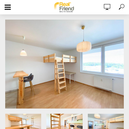
ÚTULNÝ BYT 1+KK 32M2, U HOSTIVAŘSKÉ
NÁDRŽE, 4. PATRO, ULICE
R.A.DVORSKÉHO, MOŽNOST PARKOVÁNÍ