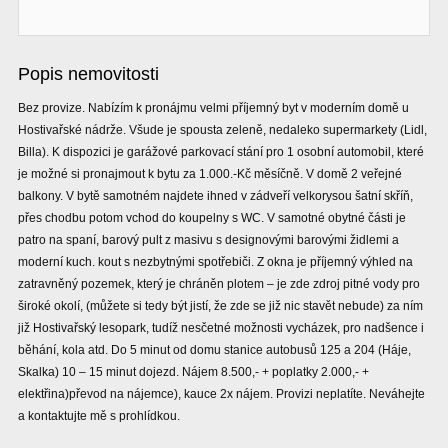
Popis nemovitosti
Bez provize. Nabízím k pronájmu velmi příjemný byt v moderním domě u
Hostivařské nádrže. Všude je spousta zeleně, nedaleko supermarkety (Lidl,
Billa). K dispozici je garážové parkovací stání pro 1 osobní automobil, které
je možné si pronajmout k bytu za 1.000.-Kč měsíčně. V domě 2 veřejné
balkony. V bytě samotném najdete ihned v zádveří velkorysou šatní skříň,
přes chodbu potom vchod do koupelny s WC. V samotné obytné části je
patro na spaní, barový pult z masivu s designovými barovými židlemi a
moderní kuch. kout s nezbytnými spotřebiči. Z okna je příjemný výhled na
zatravněný pozemek, který je chráněn plotem – je zde zdroj pitné vody pro
široké okolí, (můžete si tedy být jistí, že zde se již nic stavět nebude) za ním
již Hostivařský lesopark, tudíž nesčetné možnosti vycházek, pro nadšence i
běhání, kola atd. Do 5 minut od domu stanice autobusů 125 a 204 (Háje,
Skalka) 10 – 15 minut dojezd. Nájem 8.500,- + poplatky 2.000,- +
elektřina)převod na nájemce), kauce 2x nájem. Provizi neplatíte. Neváhejte
a kontaktujte mě s prohlídkou.